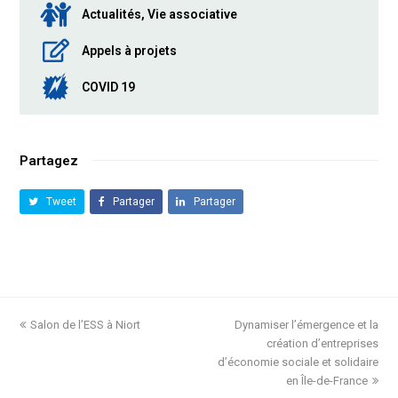
Actualités, Vie associative
Appels à projets
COVID 19
Partagez
Tweet
Partager
Partager
previous
Salon de l’ESS à Niort
Dynamiser l’émergence et la
next
post:
post:
création d’entreprises
d’économie sociale et solidaire
en Île-de-France