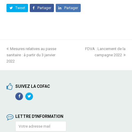
Tweet
Partager
Partager
previous
Mesures relatives au passe
FDVA : Lancement de la
next
sanitaire : à partir du 3 janvier
post:
post:
campagne 2022
2022
SUIVEZ LA COFAC
Facebook
TwitterProfile
Profile
LETTRE D'INFORMATION