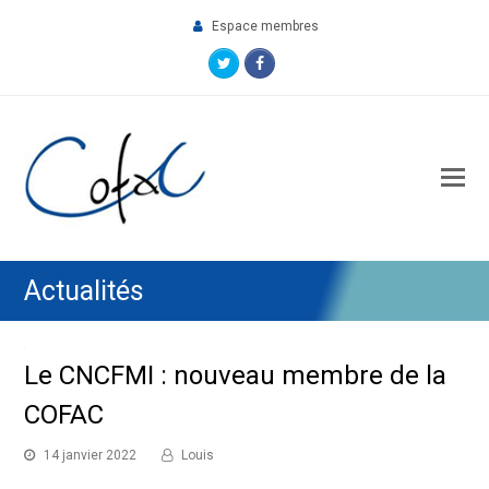
Espace membres
Twitter
Facebook
O
M
M
Actualités
Le CNCFMI : nouveau membre de la
COFAC
14 janvier 2022
Louis