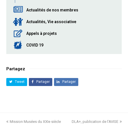
Actualités de nos membres
Actualités, Vie associative
Appels à projets
COVID 19
Partagez
Tweet
Partager
Partager
previous
Mission Musées du XXIe siècle
DLA+, publication de l’AVISE
next
post:
post: