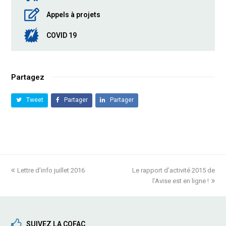
Appels à projets
COVID 19
Partagez
Tweet
Partager
Partager
previous
Lettre d’info juillet 2016
Le rapport d’activité 2015 de
next
post:
post:
l’Avise est en ligne !
SUIVEZ LA COFAC