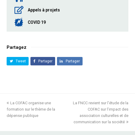
Appels à projets
COVID 19
Partagez
Tweet
Partager
Partager
previous
La COFAC organise une
La FNCC revient sur l’étude de la
next
formation sur le thème de la
post:
post:
COFAC sur l’impact des
dépense publique
association culturelles et de
communication sur la société