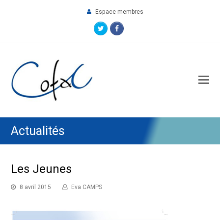
Espace membres
Twitter
Facebook
O
M
M
Actualités
Les Jeunes
8 avril 2015
Eva CAMPS