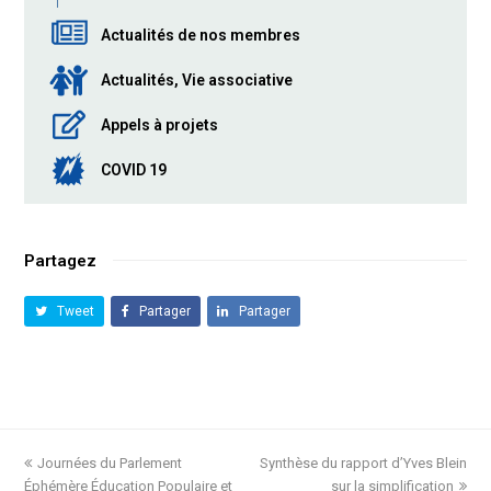
Actualités de nos membres
Actualités, Vie associative
Appels à projets
COVID 19
Partagez
Tweet
Partager
Partager
previous
Journées du Parlement
Synthèse du rapport d’Yves Blein
next
Éphémère Éducation Populaire et
post:
post:
sur la simplification