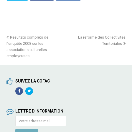
previous
Résultats complets de
La réforme des Collectivités
next
l’enquête 2008 sur les
post:
post:
Territoriales
associations culturelles
employeuses
SUIVEZ LA COFAC
Facebook
TwitterProfile
Profile
LETTRE D'INFORMATION