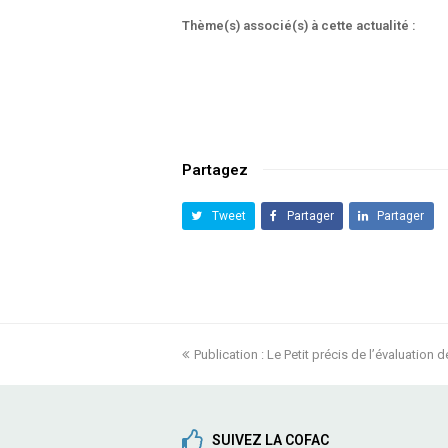
Thème(s) associé(s) à cette actualité :
Partagez
Tweet
Partager
Partager
previous
Publication : Le Petit précis de l’évaluation d
post:
SUIVEZ LA COFAC