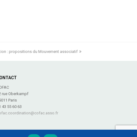
ation : propositions du Mouvement associatif
ONTACT
OFAC
2 rue Oberkampf
5011 Paris
1 43 55 60 63
ofac.coordination@cofac.asso.fr