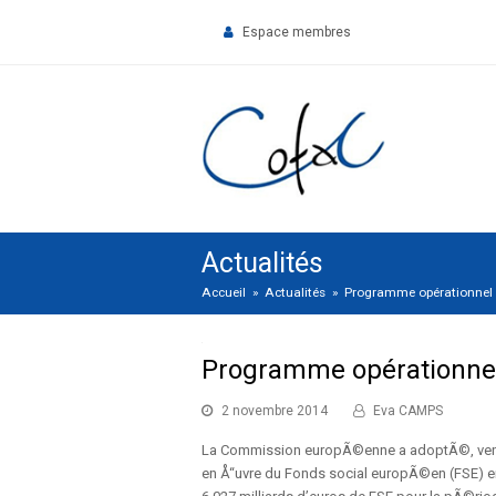
Espace membres
Actualités
Accueil
»
Actualités
»
Programme opérationnel 
Programme opérationnel
2 novembre 2014
Eva CAMPS
La Commission europÃ©enne a adoptÃ©, vendr
en Å“uvre du Fonds social europÃ©en (FSE) e