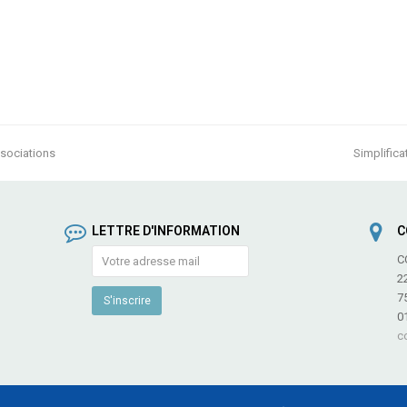
ssociations
Simplific
next
post:
LETTRE D'INFORMATION
C
C
2
7
0
c