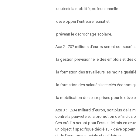
soutenir la mobilité professionnelle
développer l’entrepreneuriat et
prévenir le décrochage scolaire.
Axe 2 : 707 millions d’euros seront consacrés à
la gestion prévisionnelle des emplois et de
la formation des travailleurs les moins qualif
la formation des salariés licenciés économiq
la mobilisation des entreprises pour le dévelo
Axe 3 : 1,634 milliard d’euros, soit plus de la
contre la pauvreté et la promotion de l’inclusio
Ces crédits seront pour l’essentiel mis en œuv
un objectif spécifique dédié au « développemen
et de l’économie sociale et solidaire ».