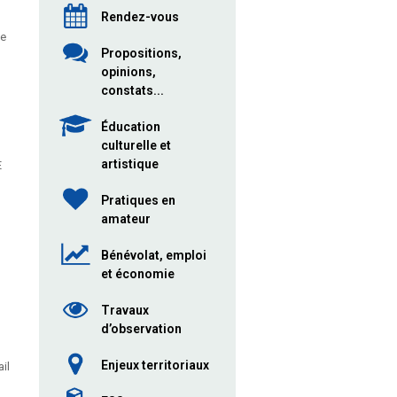
Rendez-vous
le
Propositions,
opinions,
constats...
Éducation
culturelle et
artistique
E
Pratiques en
amateur
Bénévolat, emploi
et économie
Travaux
d’observation
Enjeux territoriaux
il