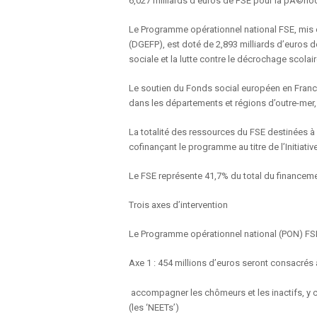
6,027 milliards d’euros de FSE pour la pÃ©ri
Le Programme opérationnel national FSE, mis e
(DGEFP), est doté de 2,893 milliards d’euros de
sociale et la lutte contre le décrochage scolair
Le soutien du Fonds social européen en Franc
dans les départements et régions d’outre-mer, 
La totalité des ressources du FSE destinées à 
cofinançant le programme au titre de l’Initiat
Le FSE représente 41,7% du total du financemen
Trois axes d’intervention
Le Programme opérationnel national (PON) FSE 
Axe 1 : 454 millions d’euros seront consacrés à
accompagner les chômeurs et les inactifs, y c
(les ‘NEETs’)