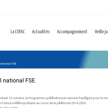
La COFAC
Actualités
Accompagnement
Veille j
national FSE
 national FSE
edi 10 octobre, le Programme opÃ©rationnel national franÃ§ais pour la mi
n France mÃ©tropolitaine au cours de la pÃ©riode 2014-2020.