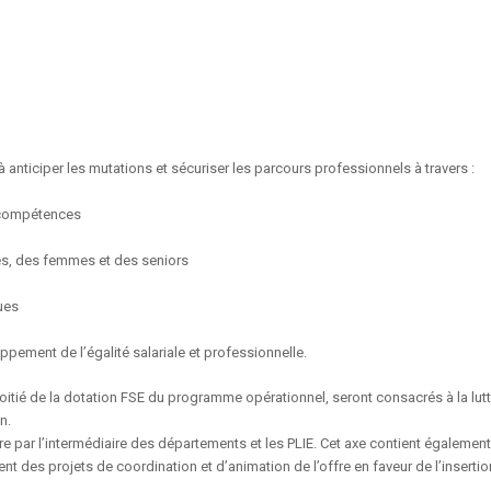
 anticiper les mutations et sécuriser les parcours professionnels à travers :
s compétences
iés, des femmes et des seniors
ues
ppement de l’égalité salariale et professionnelle.
 moitié de la dotation FSE du programme opérationnel, seront consacrés à la lut
n.
re par l’intermédiaire des départements et les PLIE. Cet axe contient également
t des projets de coordination et d’animation de l’offre en faveur de l’insertio