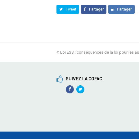
Tweet
Partager
Partager
previous
Loi ESS : conséquences de la loi pour les a
post:
SUIVEZ LA COFAC
Facebook
TwitterProfile
Profile