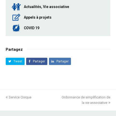
Actualités, Vie associative
Appels à projets
COVID 19
Partagez
Tweet
Partager
Partager
previous
Service Civique
Ordonnance de simplification de
next
post:
post:
la vie associative