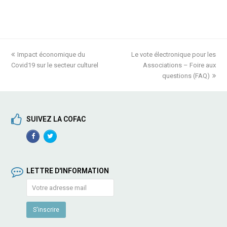
previous
Impact économique du
Le vote électronique pour les
next
Covid19 sur le secteur culturel
post:
post:
Associations – Foire aux
questions (FAQ)
SUIVEZ LA COFAC
Facebook
TwitterProfile
Profile
LETTRE D'INFORMATION