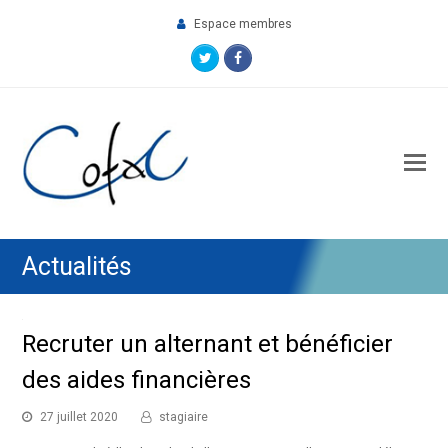
Espace membres
Twitter
Facebook
O
M
M
Actualités
Recruter un alternant et bénéficier
des aides financières
27 juillet 2020
stagiaire