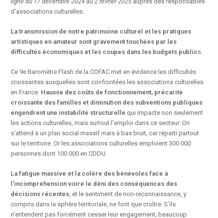
ligne du 17 décembre 2024 au 2 février 2025
auprès des responsables
d’associations culturelles.
La transmission de notre patrimoine culturel et les pratiques
artistiques en amateur sont gravement touchées par les
difficultés économiques et les coupes dans les budgets public
s.
Ce 9e Baromètre Flash de la COFAC met en évidence les difficultés
croissantes auxquelles sont confrontées les associations culturelles
en France.
Hausse des coûts de fonctionnement, précarité
croissante des familles et diminution des subventions publiques
engendrent une instabilité structurelle
qui impacte non seulement
les actions culturelles, mais surtout l’emploi dans ce secteur. On
s‘attend à un plan social massif mais à bas bruit, car réparti partout
sur le territoire. Or les associations culturelles emploient 300 000
personnes dont 100 000 en CDDU.
La fatigue massive et la colère des bénévoles face à
l’incompréhension voire le déni des conséquences des
décisions récentes
, et le sentiment de non-reconnaissance, y
compris dans la sphère territoriale, ne font que croître. S’ils
n’entendent pas forcément cesser leur engagement, beaucoup