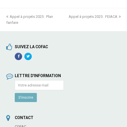
previous
Appel à projets 2025 : Plan
Appel à projets 2025 : FEIACA
next
fanfare
post:
post:
SUIVEZ LA COFAC
Facebook
TwitterProfile
Profile
LETTRE D'INFORMATION
CONTACT
COFAC