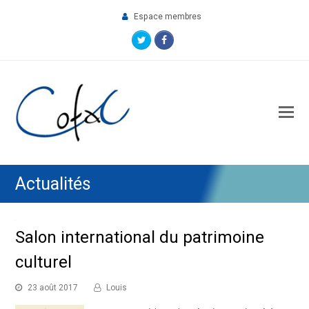
Espace membres
Twitter
Facebook
O
M
M
Actualités
Salon international du patrimoine
culturel
23 août 2017
Louis