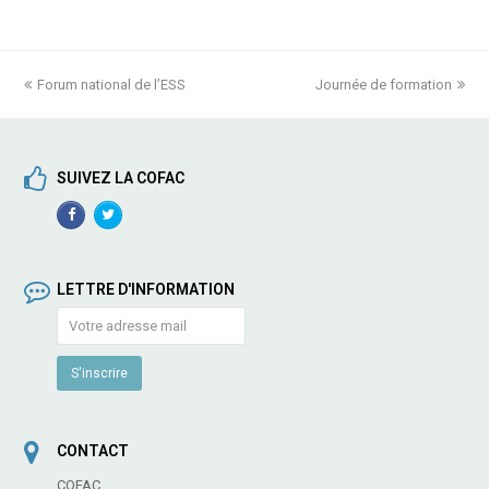
previous
Forum national de l’ESS
Journée de formation
next
post:
post:
SUIVEZ LA COFAC
Facebook
TwitterProfile
Profile
LETTRE D'INFORMATION
CONTACT
COFAC