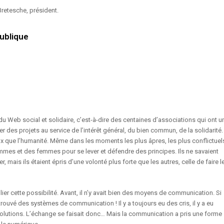
Bretesche, président.
ublique
urs du Web social et solidaire, c’est-à-dire des centaines d’associations qui ont u
r des projets au service de l’intérêt général, du bien commun, de la solidarité.
ux que l’humanité. Même dans les moments les plus âpres, les plus conflictuel
hommes et des femmes pour se lever et défendre des principes. Ils ne savaient
 mais ils étaient épris d’une volonté plus forte que les autres, celle de faire l
lier cette possibilité. Avant, il n’y avait bien des moyens de communication. Si
 trouvé des systèmes de communication ! Il y a toujours eu des cris, il y a eu
évolutions. L’échange se faisait donc… Mais la communication a pris une forme