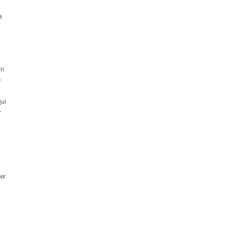
a
on
e
qui
r
er