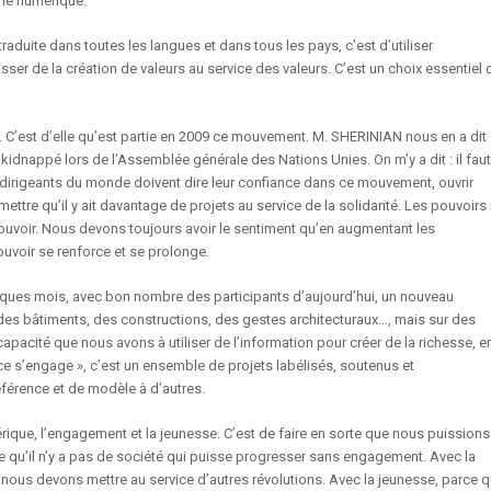
 le numérique.
raduite dans toutes les langues et dans tous les pays, c’est d’utiliser
asser de la création de valeurs au service des valeurs. C’est un choix essentiel 
. C’est d’elle qu’est partie en 2009 ce mouvement. M. SHERINIAN nous en a dit
kidnappé lors de l’Assemblée générale des Nations Unies. On m’y a dit : il faut
es dirigeants du monde doivent dire leur confiance dans ce mouvement, ouvrir
ttre qu’il y ait davantage de projets au service de la solidarité. Les pouvoirs
pouvoir. Nous devons toujours avoir le sentiment qu’en augmentant les
pouvoir se renforce et se prolonge.
 quelques mois, avec bon nombre des participants d’aujourd’hui, un nouveau
r des bâtiments, des constructions, des gestes architecturaux…, mais sur des
capacité que nous avons à utiliser de l’information pour créer de la richesse, e
ce s’engage », c’est un ensemble de projets labélisés, soutenus et
férence et de modèle à d’autres.
mérique, l’engagement et la jeunesse. C’est de faire en sorte que nous puissions
qu’il n’y a pas de société qui puisse progresser sans engagement. Avec la
 nous devons mettre au service d’autres révolutions. Avec la jeunesse, parce 