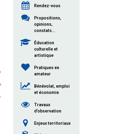
Rendez-vous
Propositions,
opinions,
constats...
Éducation
culturelle et
artistique
Pratiques en
n
amateur
s
Bénévolat, emploi
et économie
e
Travaux
d’observation
Enjeux territoriaux