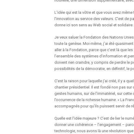
nouvelle, une dimension supplémentaire, avec
L’idée qui est la vôtre et que vous avez même t
l’innovation au service des valeurs. C’est de p
donne ici son sens au Web social et solidaire.
Je veux saluer la Fondation des Nations Unies
toute la genèse. Moi-même, j’ai été quasiment 
aller à la Fondation, parce que c’est là que l
l’ensemble des systèmes d’information et perme
doivent rien craindre, y compris de perdre le 
possibilités de la démocratie, en définitif, le 
C’est la raison pour laquelle j’ai créé, il y a
chantier présidentiel. Il est fondé non pas su
gestes humains, sur de l’immatériel, sur cette 
l’occurrence de la richesse humaine. « La Fran
accompagnés pour qu’ils puissent servir de ré
Quelle est l’idée majeure ? C’est de lier le nu
donner une cohérence – l’engagement – parce 
technologie, nous avons là une révolution que