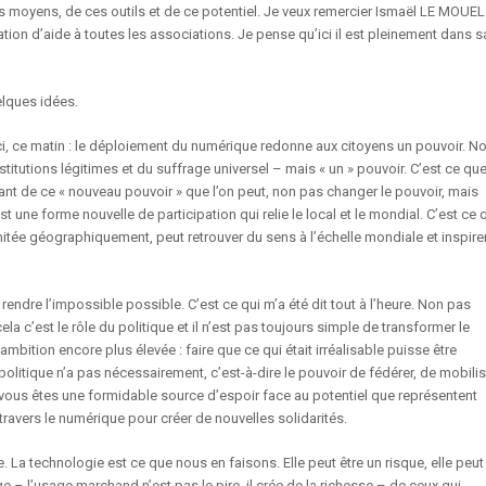
es moyens, de ces outils et de ce potentiel. Je veux remercier Ismaël LE MOUEL
ciation d’aide à toutes les associations. Je pense qu’ici il est pleinement dans s
elques idées.
ici, ce matin : le déploiement du numérique redonne aux citoyens un pouvoir. N
stitutions légitimes et du suffrage universel – mais « un » pouvoir. C’est ce qu
ant de ce « nouveau pouvoir » que l’on peut, non pas changer le pouvoir, mais
 une forme nouvelle de participation qui relie le local et le mondial. C’est ce 
limitée géographiquement, peut retrouver du sens à l’échelle mondiale et inspire
 rendre l’impossible possible. C’est ce qui m’a été dit tout à l’heure. Non pas
a c’est le rôle du politique et il n’est pas toujours simple de transformer le
bition encore plus élevée : faire que ce qui était irréalisable puisse être
politique n’a pas nécessairement, c’est-à-dire le pouvoir de fédérer, de mobilis
 vous êtes une formidable source d’espoir face au potentiel que représentent
travers le numérique pour créer de nouvelles solidarités.
 La technologie est ce que nous en faisons. Elle peut être un risque, elle peut
– l’usage marchand n’est pas le pire, il crée de la richesse – de ceux qui