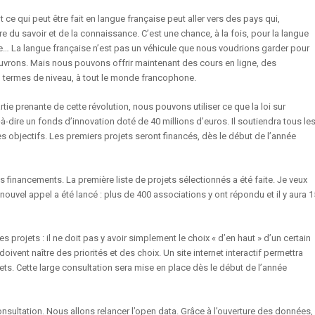
ce qui peut être fait en langue française peut aller vers des pays qui,
tre du savoir et de la connaissance. C’est une chance, à la fois, pour la langue
ture… La langue française n’est pas un véhicule que nous voudrions garder pour
ouvrons. Mais nous pouvons offrir maintenant des cours en ligne, des
 termes de niveau, à tout le monde francophone.
ie prenante de cette révolution, nous pouvons utiliser ce que la loi sur
-à-dire un fonds d’innovation doté de 40 millions d’euros. Il soutiendra tous le
 objectifs. Les premiers projets seront financés, dès le début de l’année
financements. La première liste de projets sélectionnés a été faite. Je veux
 nouvel appel a été lancé : plus de 400 associations y ont répondu et il y aura 1
 projets : il ne doit pas y avoir simplement le choix « d’en haut » d’un certain
ivent naître des priorités et des choix. Un site internet interactif permettra
ts. Cette large consultation sera mise en place dès le début de l’année
sultation. Nous allons relancer l’open data. Grâce à l’ouverture des données,