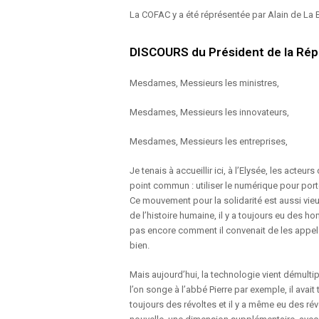
La COFAC y a été réprésentée par Alain de La 
DISCOURS du Président de la Rép
Mesdames, Messieurs les ministres,
Mesdames, Messieurs les innovateurs,
Mesdames, Messieurs les entreprises,
Je tenais à accueillir ici, à l’Elysée, les acte
point commun : utiliser le numérique pour porte
Ce mouvement pour la solidarité est aussi vie
de l’histoire humaine, il y a toujours eu des 
pas encore comment il convenait de les appeler,
bien.
Mais aujourd’hui, la technologie vient démultip
l’on songe à l’abbé Pierre par exemple, il avait
toujours des révoltes et il y a même eu des r