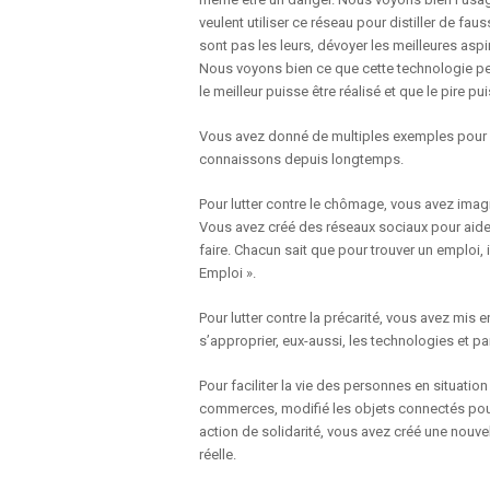
veulent utiliser ce réseau pour distiller de fa
sont pas les leurs, dévoyer les meilleures aspir
Nous voyons bien ce que cette technologie peut
le meilleur puisse être réalisé et que le pire pu
Vous avez donné de multiples exemples pour p
connaissons depuis longtemps.
Pour lutter contre le chômage, vous avez imagi
Vous avez créé des réseaux sociaux pour aider 
faire. Chacun sait que pour trouver un emploi, il
Emploi ».
Pour lutter contre la précarité, vous avez mis
s’approprier, eux-aussi, les technologies et par
Pour faciliter la vie des personnes en situatio
commerces, modifié les objets connectés pour q
action de solidarité, vous avez créé une nouv
réelle.