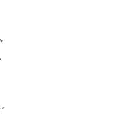
in
u,
 de
r