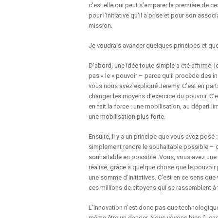
c’est elle qui peut s’emparer la première de c
pour l’initiative qu’il a prise et pour son asso
mission.
Je voudrais avancer quelques principes et qu
D’abord, une idée toute simple a été affirmé, 
pas « le » pouvoir – parce qu’il procède des in
vous nous avez expliqué Jeremy. C’est en part
changer les moyens d’exercice du pouvoir. C’est
en fait la force : une mobilisation, au départ 
une mobilisation plus forte.
Ensuite, il y a un principe que vous avez posé :
simplement rendre le souhaitable possible – cel
souhaitable en possible. Vous, vous avez une am
réalisé, grâce à quelque chose que le pouvoir 
une somme d’initiatives. C’est en ce sens que
ces millions de citoyens qui se rassemblent à 
L’innovation n’est donc pas que technologique.
même être un danger. Nous voyons bien l’usage 