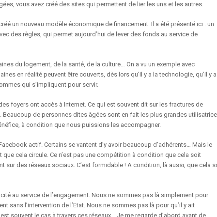
ées, vous avez créé des sites qui permettent de lier les uns et les autres.
 créé un nouveau modèle économique de financement. Il a été présenté ici : un
avec des règles, qui permet aujourd’hui de lever des fonds au service de
aines du logement, de la santé, de la culture… On a vu un exemple avec
nes en réalité peuvent être couverts, dès lors qu’il y a la technologie, qu’il y a
ommes qui s’impliquent pour servir.
es foyers ont accès à Internet. Ce qui est souvent dit sur les fractures de
it. Beaucoup de personnes dites âgées sont en fait les plus grandes utilisatric
 bénéfice, à condition que nous puissions les accompagner.
 Facebook actif. Certains se vantent d’y avoir beaucoup d’adhérents… Mais le
t que cela circule. Ce n’est pas une compétition à condition que cela soit
 sur des réseaux sociaux. C’est formidable ! A condition, là aussi, que cela s
pacité au service de l’engagement. Nous ne sommes pas là simplement pour
tent sans l’intervention de l’Etat. Nous ne sommes pas là pour qu’il y ait
C’est souvent le cas à travers ces réseaux… Je me regarde d’abord avant de