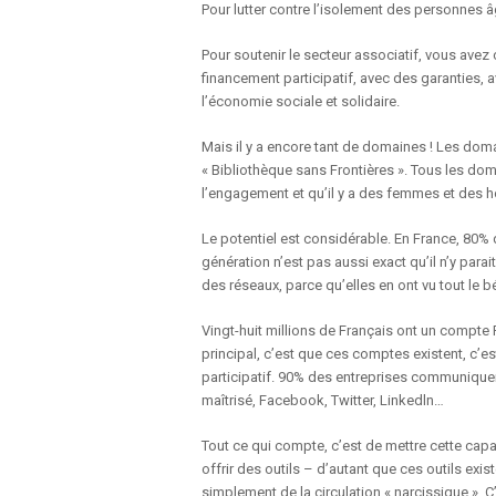
Pour lutter contre l’isolement des personnes âg
Pour soutenir le secteur associatif, vous avez
financement participatif, avec des garanties, 
l’économie sociale et solidaire.
Mais il y a encore tant de domaines ! Les dom
« Bibliothèque sans Frontières ». Tous les domai
l’engagement et qu’il y a des femmes et des h
Le potentiel est considérable. En France, 80% d
génération n’est pas aussi exact qu’il n’y para
des réseaux, parce qu’elles en ont vu tout le
Vingt-huit millions de Français ont un compte
principal, c’est que ces comptes existent, c’es
participatif. 90% des entreprises communiquent
maîtrisé, Facebook, Twitter, Linkedln…
Tout ce qui compte, c’est de mettre cette ca
offrir des outils – d’autant que ces outils exis
simplement de la circulation « narcissique ». 