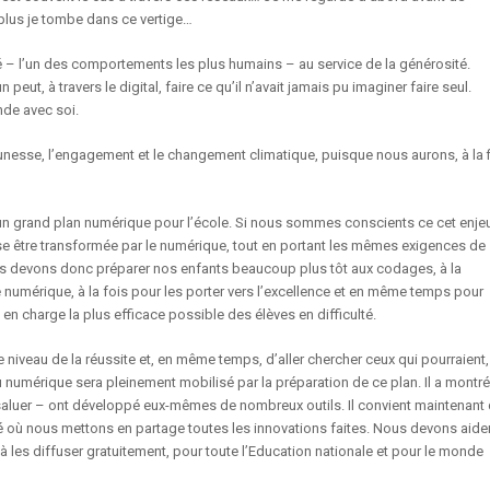
 plus je tombe dans ce vertige…
 – l’un des comportements les plus humains – au service de la générosité.
peut, à travers le digital, faire ce qu’il n’avait jamais pu imaginer faire seul.
nde avec soi.
jeunesse, l’engagement et le changement climatique, puisque nous aurons, à la f
t un grand plan numérique pour l’école. Si nous sommes conscients ce cet enje
se être transformée par le numérique, tout en portant les mêmes exigences de
ous devons donc préparer nos enfants beaucoup plus tôt aux codages, à la
 numérique, à la fois pour les porter vers l’excellence et en même temps pour
e en charge la plus efficace possible des élèves en difficulté.
 niveau de la réussite et, en même temps, d’aller chercher ceux qui pourraient,
du numérique sera pleinement mobilisé par la préparation de ce plan. Il a montré
saluer – ont développé eux-mêmes de nombreux outils. Il convient maintenant
té où nous mettons en partage toutes les innovations faites. Nous devons aide
à les diffuser gratuitement, pour toute l’Education nationale et pour le monde