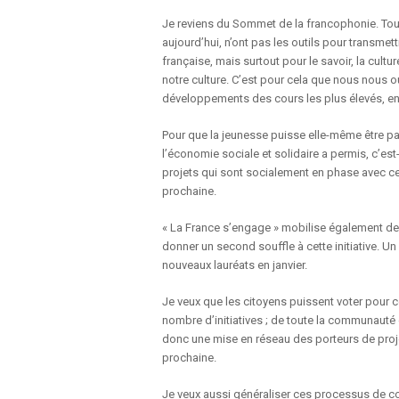
Je reviens du Sommet de la francophonie. Tout 
aujourd’hui, n’ont pas les outils pour transmet
française, mais surtout pour le savoir, la cul
notre culture. C’est pour cela que nous nous 
développements des cours les plus élevés, en
Pour que la jeunesse puisse elle-même être part
l’économie sociale et solidaire a permis, c’est
projets qui sont socialement en phase avec ces
prochaine.
« La France s’engage » mobilise également des 
donner un second souffle à cette initiative. Un
nouveaux lauréats en janvier.
Je veux que les citoyens puissent voter pour ces
nombre d’initiatives ; de toute la communauté do
donc une mise en réseau des porteurs de proje
prochaine.
Je veux aussi généraliser ces processus de con