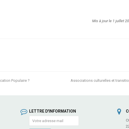
Mis à jour le 1 juillet 2
ucation Populaire ?
Associations culturelles et transit
next
post:
LETTRE D'INFORMATION
C
C
2