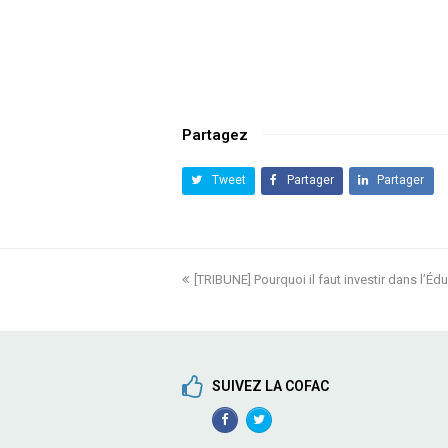
Partagez
Tweet
Partager
Partager
previous
[TRIBUNE] Pourquoi il faut investir dans l’Éd
post:
SUIVEZ LA COFAC
Facebook
TwitterProfile
Profile