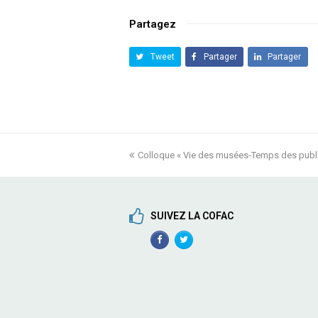
Partagez
Tweet
Partager
Partager
previous
Colloque « Vie des musées-Temps des publ
post:
SUIVEZ LA COFAC
Facebook
TwitterProfile
Profile