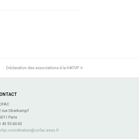
Déclaration des associations à la HATVP
next
post:
ONTACT
OFAC
2 rue Oberkampf
5011 Paris
1 43 55 60 63
ofac.coordination@cofac.asso.fr