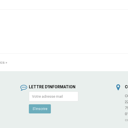
ics »
LETTRE D'INFORMATION
C
C
2
7
0
c