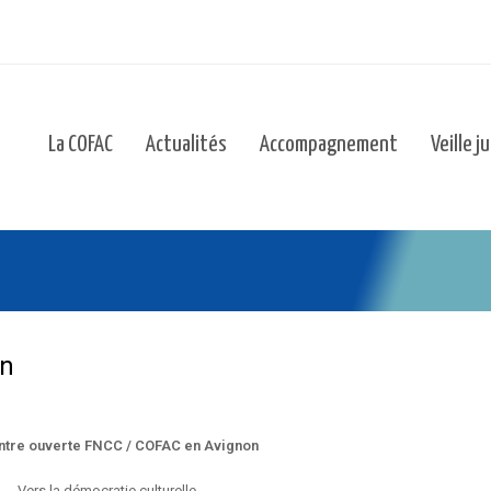
La COFAC
Actualités
Accompagnement
Veille j
n
on
tre ouverte FNCC / COFAC en Avignon
Vers la démocratie culturelle