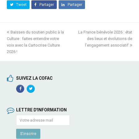
Tweet
Partager
Partager
previous
Baisses du soutien public à la
La France bénévole 2026 : état
next
Culture : faites entendre votre
post:
post:
des lieux et évolutions de
voix avec la Cartocrise Culture
l’engagement associatif
2026 !
SUIVEZ LA COFAC
Facebook
TwitterProfile
Profile
LETTRE D'INFORMATION