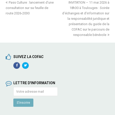
previous
Pass Culture : lancement d’une
INVITATION – 11 mai 2026 à
next
consultation sur sa feuille de
post:
18h30 à Toulouges : Soirée
post:
route 2026-2030
d’échanges et d’information sur
la responsabilité juridique et
présentation du guide de la
COFAC sur le parcours de
responsable bénévole
SUIVEZ LA COFAC
Facebook
TwitterProfile
Profile
LETTRE D'INFORMATION