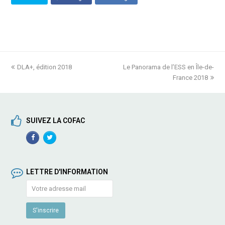
previous
DLA+, édition 2018
Le Panorama de l’ESS en Île-de-
next
post:
post:
France 2018
SUIVEZ LA COFAC
Facebook
TwitterProfile
Profile
LETTRE D'INFORMATION