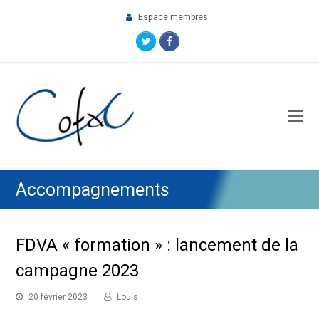
Espace membres
Twitter
Facebook
O
M
M
Accompagnements
FDVA « formation » : lancement de la
campagne 2023
20 février 2023
Louis