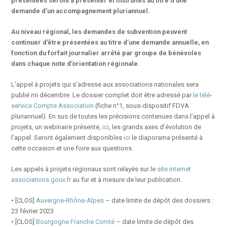
présentées seront à présenter et instruites au titre d’une
demande d’un accompagnement pluriannuel.
Au niveau régional, les demandes de subvention peuvent
continuer d’être présentées au titre d’une demande annuelle, en
fonction du forfait journalier arrêté par groupe de bénévoles
dans chaque note d’orientation régionale.
L’appel à projets qui s’adresse aux associations nationales sera
publié mi décembre. Le dossier complet doit être adressé par
le télé-
service Compte Association
(fiche n°1, sous-dispositif FDVA
pluriannuel). En sus de toutes les précisions contenues dans l’appel à
projets, un webinaire présente,
ici
, les grands axes d’évolution de
l’appel. Seront également disponibles
ici
le diaporama présenté à
cette occasion et une foire aux questions.
Les appels à projets régionaux sont relayés sur le
site internet
associations.gouv.fr
au fur et à mesure de leur publication.
• [CLOS]
Auvergne-Rhône-Alpes
– date limite de dépôt des dossiers :
23 février 2023
• [CLOS]
Bourgogne Franche Comté
– date limite de dépôt des