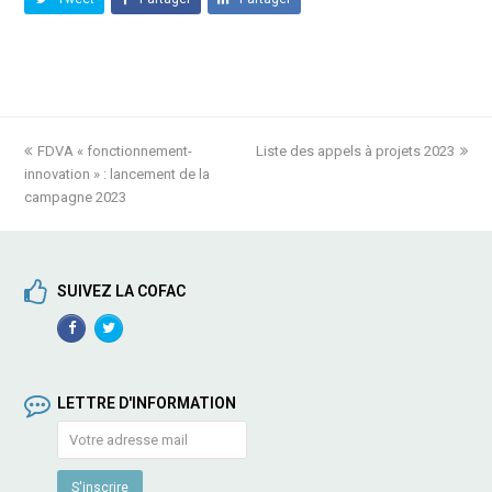
previous
FDVA « fonctionnement-
Liste des appels à projets 2023
next
innovation » : lancement de la
post:
post:
campagne 2023
SUIVEZ LA COFAC
Facebook
TwitterProfile
Profile
LETTRE D'INFORMATION