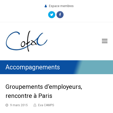
Espace membres
Twitter
Facebook
O
M
M
Accompagnements
Groupements d’employeurs,
rencontre à Paris
9 mars 2015
Eva CAMPS