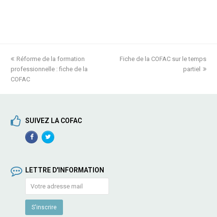
previous
Réforme de la formation
Fiche de la COFAC sur le temps
next
professionnelle : fiche de la
post:
post:
partiel
COFAC
SUIVEZ LA COFAC
Facebook
TwitterProfile
Profile
LETTRE D'INFORMATION