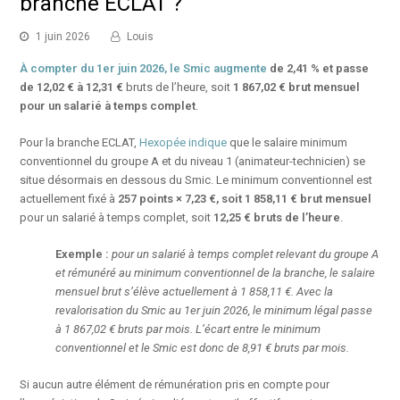
branche ECLAT ?
1 juin 2026
Louis
À compter du 1er juin
2026
, le Smic augmente
de
2,41 %
et passe
de 12,02 € à 12,31 €
bruts de l’heure, soit
1 867,02 € brut mensuel
pour un salarié à temps complet
.
Pour la branche ECLAT,
Hexopée indique
que le salaire minimum
conventionnel du groupe A et du niveau 1 (animateur-technicien) se
situe désormais en dessous du Smic. Le minimum conventionnel est
actuellement fixé à
257 points × 7,23 €, soit 1 858,11 € brut mensuel
pour un salarié à temps complet, soit
12,25 € bruts de l’heure
.
Exemple :
pour un salarié à temps complet relevant du groupe A
et rémunéré au minimum conventionnel de la branche, le salaire
mensuel brut s’élève actuellement à 1 858,11 €. Avec la
revalorisation du Smic au 1er juin 2026, le minimum légal passe
à 1 867,02 € bruts par mois. L’écart entre le minimum
conventionnel et le Smic est donc de 8,91 € bruts par mois.
Si aucun autre élément de rémunération pris en compte pour