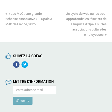
previous
« Les MJC : une grande
Un cycle de webinaires pour
next
richesse associative » – Opale &
post:
approfondir les résultats de
post:
MJC de France, 2026
l’enquête d’Opale sur les
associations culturelles
employeuses
SUIVEZ LA COFAC
Facebook
TwitterProfile
Profile
LETTRE D'INFORMATION