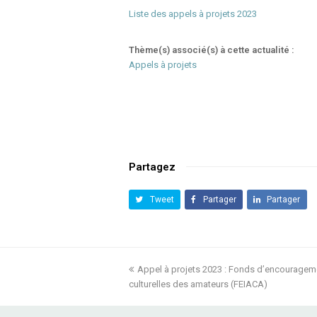
Liste des appels à projets 2023
Thème(s) associé(s) à cette actualité :
Appels à projets
Partagez
Tweet
Partager
Partager
previous
Appel à projets 2023 : Fonds d’encouragement
culturelles des amateurs (FEIACA)
post: