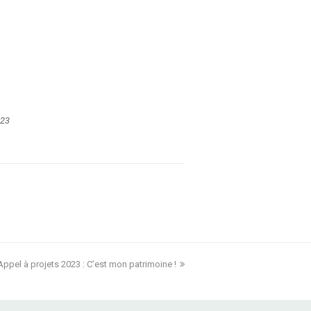
023
Appel à projets 2023 : C’est mon patrimoine !
next
post: