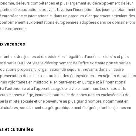
utonomie, de leurs compétences et plus largement au développement de leur
particulière aux actions pouvant favoriser l’inscription des jeunes, notamment
é européenne et internationale, dans un parcours d’engagement articulant des
 conformément aux orientations européennes adoptées dans ce domaine lors
ion européenne.
aux vacances
ants et des jeunes et de réduire les inégalités d’accès aux loisirs et plus
rté par la DJEPVA vise le développement de l’offre existante portée par les
sociations proposant l’organisation de séjours innovants dans un cadre
à la préservation des milieux naturels et des écosystèmes. Les séjours de vacanc
es volontaires en métropole, en outre-mer, en Europe et à l’international
 à l’autonomie et à l’apprentissage de la vie en commun. Les dispositifs
eurs classes d’âge, issues en particulier de zones rurales enclavées ou de
 viser la mixité sociale et une ouverture au plus grand nombre, notamment en
u vulnérables, socialement ou géographiquement éloignés, dont les jeunes en
s et culturelles