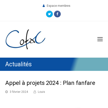
Espace membres
Twitter
Facebook
O
M
M
Actualités
Appel à projets 2024 : Plan fanfare
3 février 2024
Louis