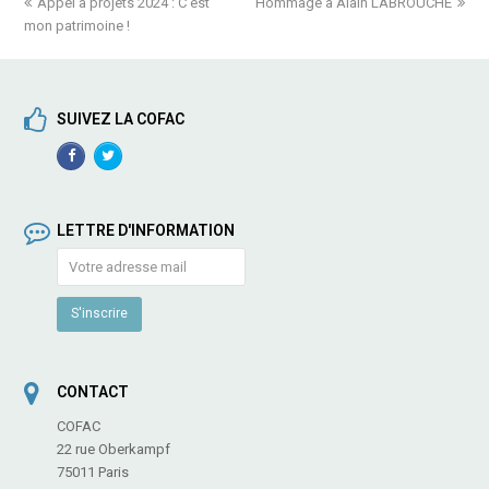
previous
Appel à projets 2024 : C’est
Hommage à Alain LABROUCHE
next
mon patrimoine !
post:
post:
SUIVEZ LA COFAC
Facebook
TwitterProfile
Profile
LETTRE D'INFORMATION
CONTACT
COFAC
22 rue Oberkampf
75011 Paris