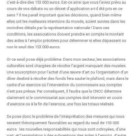
c’est-à-dire des 153 000 euros. Est-ce ainsi que vous l’aviez prévu au
cours de vos débats ou un décret d’application a-t-il été pris en ce
sens ? Il me paraît important que les décisions, quand bien même
elles ont les meilleures intentions du monde, soient suivies dans les
moindres détails par la représentation nationale ! Dans ces
conditions, les associations doivent prendre en compte le montant
des aides à l’emploi précitées pour déterminer si elles dépassent ou
non le seuil des 153 000 euros.
Or ce seuil pose déjà problème. Dans mon secteur, les associations
culturelles sont chargées de récolter l’argent manquant des musées.
Une souscription pour l’achat d’une œuvre d’art ou l’organisation d’un
dîner destiné à récolter des fonds fera sauter le plafond, mais dans le
cadre d’un exercice où l’intervention du commissaire aux comptes
n’est pas prévue. Par conséquent, il faudra que la CNCC détermine
clairement si le commissariat aux comptes doit intervenir en cours
d’exercice ou à la fin de l’exercice, une fois les totaux réalisés.
Se pose donc le problème de l’interprétation des mesures qui nous
seraient théoriquement favorables au regard du seuil de 153 000
euros : les nouvelles responsabilités qui nous sont octroyées, d’une
part, et l’assimilation à des subventions des aides à l’emploi, d’autre