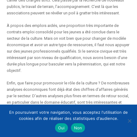
cahier des charges strict. Cela passe par la recherche de nouveaux
publics, le travail de terrain, l’accompagnement. C’est là que les
associations peuvent se révéler un poil à gratter très intéressant.
À propos des emplois aidés, une proportion très importante de
contrats emploi consolidé pour les jeunes a été conclue dans le
secteur de la culture. Mais on voit bien que pour changer de modèle
économique et avoir un autre type de ressources, il faut nous appuyer
sur des jeunes professionnels qualifiés. Si le service civique est très
intéressant par son niveau de qualification, nous avons besoin d’une
durée plus longue pour basculer vers la pérennisation, qui est notre
objectif.
Enfin, que faire pour promouvoir le rôle de la culture ? De nombreuses
analyses économiques font déjà état des chiffres d’affaires générés
par le secteur. D’autres analyses plus fines en termes de retour social,
en particulier dans le domaine éducatif, sont très intéressantes et
mériteraient d’être mieux connues.
En poursuivant votre navigation, vous acceptez l'utilisation de
cookies afin de réaliser des statistiques d'audience.
M. Jean-Michel Raingeard. Comment la représentation nationale peut-
Oui
Non
elle accepter d’examiner le budget de la culture dans lequel le mot
« association » ne recouvre que les associations statutaires ou