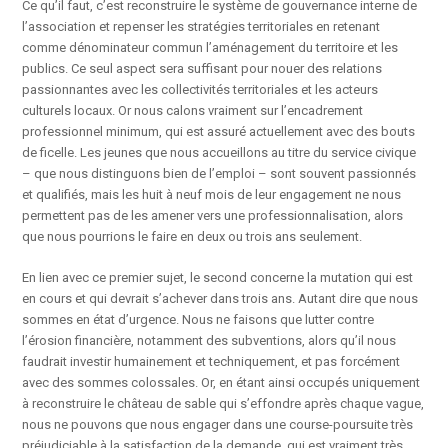
Ce qu’il faut, c’est reconstruire le système de gouvernance interne de
l’association et repenser les stratégies territoriales en retenant
comme dénominateur commun l’aménagement du territoire et les
publics. Ce seul aspect sera suffisant pour nouer des relations
passionnantes avec les collectivités territoriales et les acteurs
culturels locaux. Or nous calons vraiment sur l’encadrement
professionnel minimum, qui est assuré actuellement avec des bouts
de ficelle. Les jeunes que nous accueillons au titre du service civique
– que nous distinguons bien de l’emploi – sont souvent passionnés
et qualifiés, mais les huit à neuf mois de leur engagement ne nous
permettent pas de les amener vers une professionnalisation, alors
que nous pourrions le faire en deux ou trois ans seulement.
En lien avec ce premier sujet, le second concerne la mutation qui est
en cours et qui devrait s’achever dans trois ans. Autant dire que nous
sommes en état d’urgence. Nous ne faisons que lutter contre
l’érosion financière, notamment des subventions, alors qu’il nous
faudrait investir humainement et techniquement, et pas forcément
avec des sommes colossales. Or, en étant ainsi occupés uniquement
à reconstruire le château de sable qui s’effondre après chaque vague,
nous ne pouvons que nous engager dans une course-poursuite très
préjudiciable à la satisfaction de la demande, qui est vraiment très