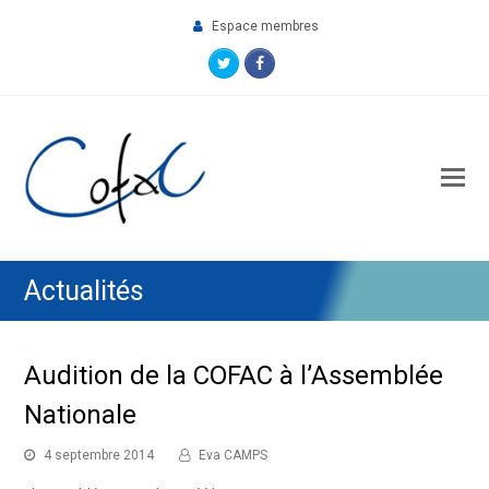
Espace membres
Twitter
Facebook
O
M
M
Actualités
Audition de la COFAC à l’Assemblée
Nationale
4 septembre 2014
Eva CAMPS