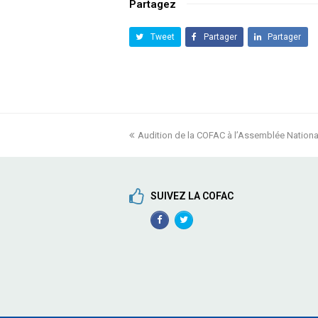
Partagez
Tweet
Partager
Partager
previous
Audition de la COFAC à l’Assemblée Nationa
post:
SUIVEZ LA COFAC
Facebook
TwitterProfile
Profile