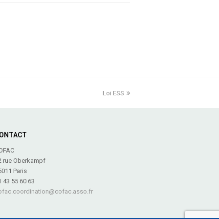
Loi ESS
next
post:
ONTACT
OFAC
2 rue Oberkampf
5011 Paris
1 43 55 60 63
ofac.coordination@cofac.asso.fr