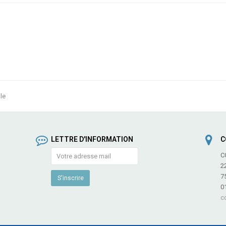
le
LETTRE D'INFORMATION
C
C
2
7
0
c