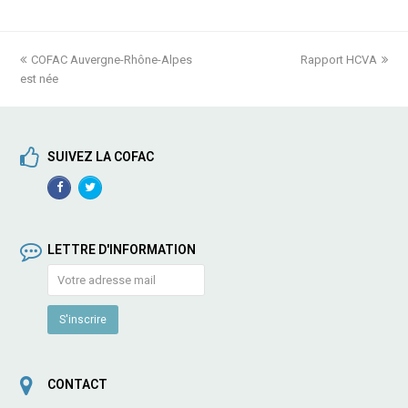
previous
COFAC Auvergne-Rhône-Alpes
Rapport HCVA
next
est née
post:
post:
SUIVEZ LA COFAC
Facebook
TwitterProfile
Profile
LETTRE D'INFORMATION
CONTACT