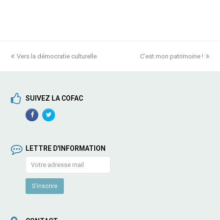
previous
Vers la démocratie culturelle
C’est mon patrimoine !
next
post:
post:
SUIVEZ LA COFAC
Facebook
TwitterProfile
Profile
LETTRE D'INFORMATION