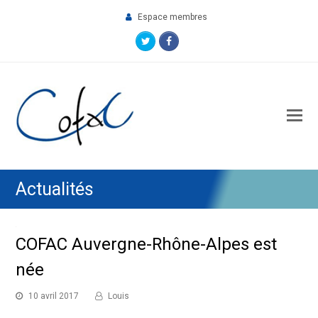
Espace membres
Twitter
Facebook
O
M
M
Actualités
COFAC Auvergne-Rhône-Alpes est
née
10 avril 2017
Louis