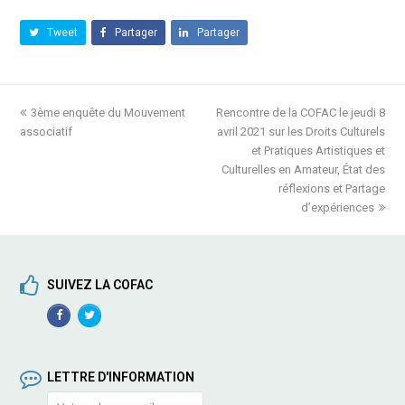
Tweet
Partager
Partager
previous
3ème enquête du Mouvement
Rencontre de la COFAC le jeudi 8
next
associatif
post:
avril 2021 sur les Droits Culturels
post:
et Pratiques Artistiques et
Culturelles en Amateur, État des
réflexions et Partage
d’expériences
SUIVEZ LA COFAC
Facebook
TwitterProfile
Profile
LETTRE D'INFORMATION