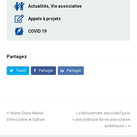
Actualités, Vie associative
Appels à projets
COVID 19
Partagez
Tweet
Partager
Partager
previous
Marie-Claire Martel :
Le Mouvement associatif pour
next
Démocratie et Culture
post:
« une politique de vie associative
post:
ambitieuse »