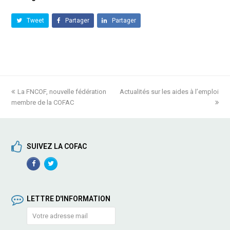
Tweet
Partager
Partager
previous
La FNCOF, nouvelle fédération
Actualités sur les aides à l’emploi
next
membre de la COFAC
post:
post:
SUIVEZ LA COFAC
Facebook
TwitterProfile
Profile
LETTRE D'INFORMATION