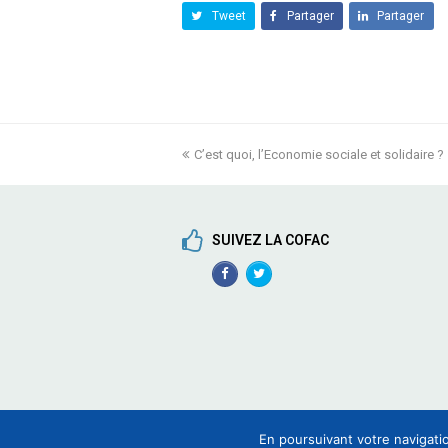
Tweet
Partager
Partager
previous
C’est quoi, l’Economie sociale et solidaire ?
post:
SUIVEZ LA COFAC
Facebook
TwitterProfile
Profile
En poursuivant votre navigatio
COFAC - Coordination