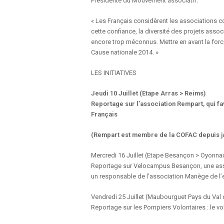
Présidente du Mouvement associatif.
« Les Français considèrent les associations c
cette confiance, la diversité des projets assoc
encore trop méconnus. Mettre en avant la force
Cause nationale 2014. »
LES INITIATIVES
Jeudi 10 Juillet (Etape Arras > Reims)
Reportage sur l’association Rempart, qui f
Français
(Rempart est membre de la COFAC depuis ja
Mercredi 16 Juillet (Etape Besançon > Oyonna
Reportage sur Velocampus Besançon, une ass
un responsable de l’association Manège de l’e
Vendredi 25 Juillet (Maubourguet Pays du Val
Reportage sur les Pompiers Volontaires : le volo