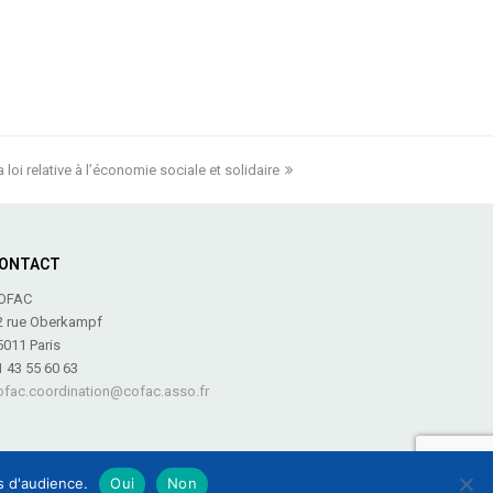
a loi relative à l’économie sociale et solidaire
next
post:
ONTACT
OFAC
2 rue Oberkampf
5011 Paris
1 43 55 60 63
ofac.coordination@cofac.asso.fr
es d'audience.
Oui
Non
 légales
-
Plan du site