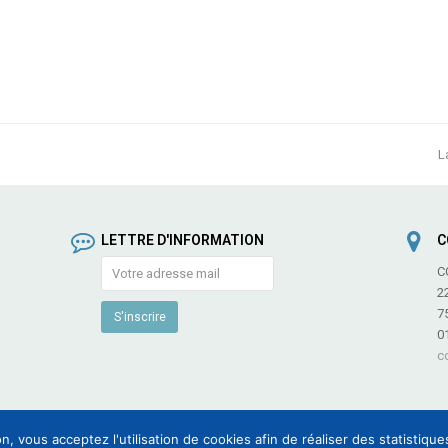
L
LETTRE D'INFORMATION
C
C
2
7
0
c
n, vous acceptez l'utilisation de cookies afin de réaliser des statistiqu
 des Fédérations et Associations de Culture et de Communication -
Informations