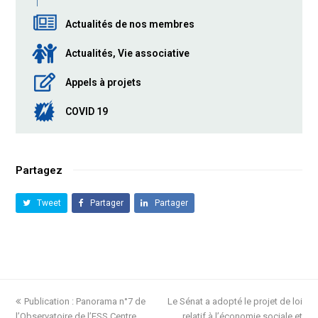
Actualités de nos membres
Actualités, Vie associative
Appels à projets
COVID 19
Partagez
Tweet
Partager
Partager
previous
Publication : Panorama n°7 de
Le Sénat a adopté le projet de loi
next
l’Observatoire de l’ESS Centre
post:
post:
relatif à l’économie sociale et