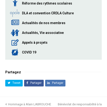
Réforme des rythmes scolaires
DLA et convention CRDLA Culture
Actualités de nos membres
Actualités, Vie associative
Appels à projets
COVID 19
Partagez
Tweet
Partager
Partager
previous
Hommage à Alain LABROUCHE
Bénévolat de responsabilité à la
next