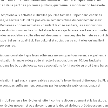
u premier lieu desquelles une situation financière inquiétante et un
n de la part des pouvoirs publics, qui freine la mobilisation bénévole.
nscriptions aux activités culturelles pour les familles. Cependant, certaines
se, le secteur culturel n’a pas été seulement victime du confinement, il est
. Déclarées « non-essentielles » pendant la crise sanitaire, les associations
ces du discours sur la « fin de l’abondance », qui laisse craindre une nouvelle
e des associations culturelles est désormais menacée; des fermetures sont dé
ue réel sur la qualité du lien culturel et social, car ce sont elles qui maillent
s personnes.
ciations constatent que leurs adhérents ne sont pas tous revenus et peinent à
 situation financière dégradée affecte 4 associations sur 10. Les budgets
ent dans les budgets locaux, ces associations font face de surcroit à une bais
risation inspire aux responsables associatifs le sentiment d’être ignorés. Plu
s ne sont pas suffisamment soutenus par les pouvoirs publics nationaux et
mobiliser leurs bénévoles et luttent contre le découragement et la lassitude.
 bénévoles ne permet pas de compenser le départ de leurs prédécesseurs da