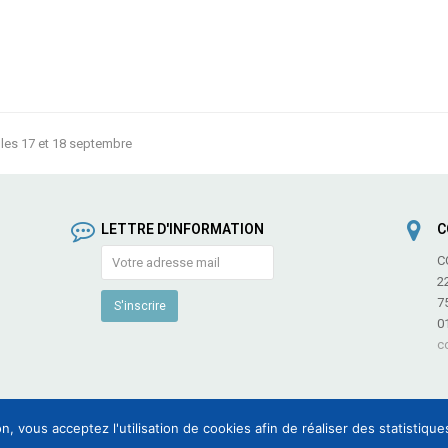
les 17 et 18 septembre
LETTRE D'INFORMATION
C
C
2
7
0
c
n, vous acceptez l'utilisation de cookies afin de réaliser des statistiqu
 des Fédérations et Associations de Culture et de Communication -
Informations