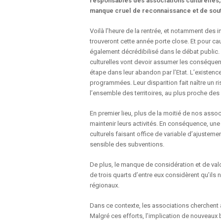
responsables des associations culturelles, a
manque cruel de reconnaissance et de soutie
Voilà l’heure de la rentrée, et notamment des i
trouveront cette année porte close. Et pour cau
également décrédibilisé dans le débat public
culturelles vont devoir assumer les conséquen
étape dans leur abandon par l’Etat. L’existenc
programmées. Leur disparition fait naître un risq
l’ensemble des territoires, au plus proche de
En premier lieu, plus de la moitié de nos asso
maintenir leurs activités. En conséquence, une
culturels faisant office de variable d’ajustem
sensible des subventions.
De plus, le manque de considération et de valo
de trois quarts d’entre eux considèrent qu’il
régionaux.
Dans ce contexte, les associations cherchent à 
Malgré ces efforts, l’implication de nouveaux