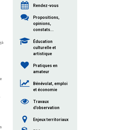
Rendez-vous
Propositions,
opinions,
constats...
Éducation
jà
culturelle et
artistique
Pratiques en
amateur
se
Bénévolat, emploi
et économie
s
Travaux
d’observation
Enjeux territoriaux
ns