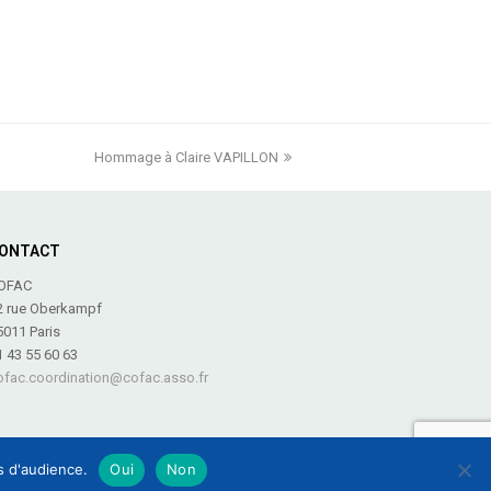
Hommage à Claire VAPILLON
next
post:
ONTACT
OFAC
2 rue Oberkampf
5011 Paris
1 43 55 60 63
ofac.coordination@cofac.asso.fr
es d'audience.
Oui
Non
 légales
-
Plan du site