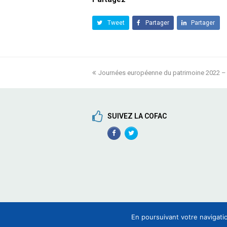
Tweet
Partager
Partager
previous
Journées européenne du patrimoine 2022 – 
post:
SUIVEZ LA COFAC
Facebook
TwitterProfile
Profile
En poursuivant votre navigatio
COFAC - Coordination