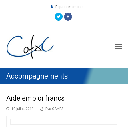
Espace membres
Twitter
Facebook
O
M
M
Accompagnements
Aide emploi francs
10 juillet 2019
Eva CAMPS