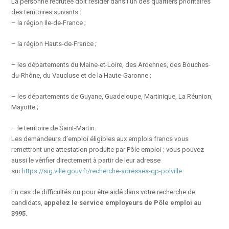
La personne recrutée doit résider dans l’un des quartiers prioritaires
des territoires suivants :
– la région Ile-de-France ;
– la région Hauts-de-France ;
– les départements du Maine-et-Loire, des Ardennes, des Bouches-
du-Rhône, du Vaucluse et de la Haute-Garonne ;
– les départements de Guyane, Guadeloupe, Martinique, La Réunion,
Mayotte ;
– le territoire de Saint-Martin.
Les demandeurs d’emploi éligibles aux emplois francs vous
remettront une attestation produite par Pôle emploi ; vous pouvez
aussi le vérifier directement à partir de leur adresse
sur
https://sig.ville.gouv.fr/recherche-adresses-qp-polville
En cas de difficultés ou pour être aidé dans votre recherche de
candidats,
appelez le service employeurs de Pôle emploi au
3995.