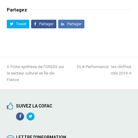
Partagez
Tweet
Partager
Partager
previous
Fiche synthèse de l’ORESS sur
DLA Performance : les chiffres
next
le secteur culturel en Île-de-
post:
post:
clés 2019
France
SUIVEZ LA COFAC
Facebook
TwitterProfile
Profile
LETTRE D'INFORMATION