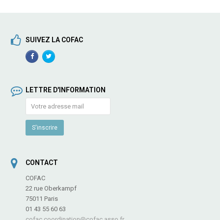
post:
post:
SUIVEZ LA COFAC
Facebook
TwitterProfile
Profile
LETTRE D'INFORMATION
CONTACT
COFAC
22 rue Oberkampf
75011 Paris
01 43 55 60 63
cofac.coordination@cofac.asso.fr