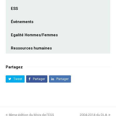
ESS
Événements
Egalité Hommes/Femmes
Ressources humaines
Partagez
Tweet
Partager
Partager
previous
8ème édition du Mois de l’ESS
2004-2014 du DLA
next