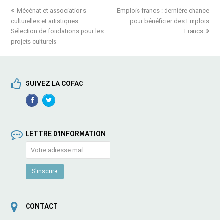
previous
Mécénat et associations
Emplois francs : dernière chance
next
culturelles et artistiques –
post:
post:
pour bénéficier des Emplois
Sélection de fondations pour les
Francs
projets culturels
SUIVEZ LA COFAC
Facebook
TwitterProfile
Profile
LETTRE D'INFORMATION
CONTACT