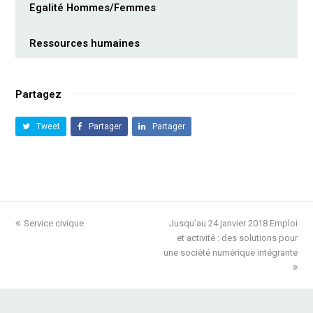
Egalité Hommes/Femmes
Ressources humaines
Partagez
Tweet
Partager
Partager
previous
Service civique
Jusqu’au 24 janvier 2018 Emploi
next
post:
post:
et activité : des solutions pour
une société numérique intégrante