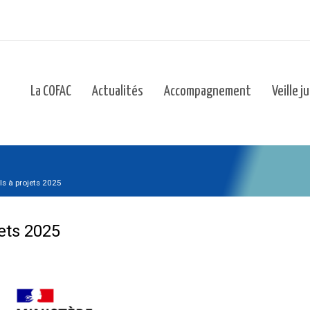
La COFAC
Actualités
Accompagnement
Veille j
ls à projets 2025
jets 2025