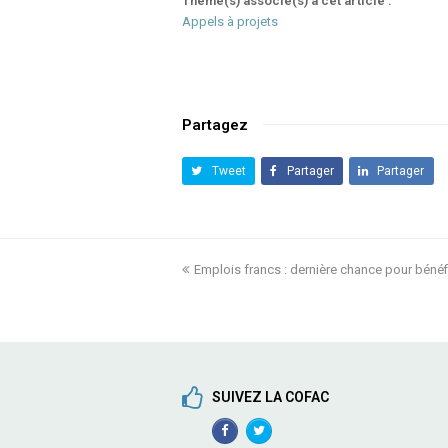
Thème(s) associé(s) à cet article :
Appels à projets
Partagez
Tweet
Partager
Partager
previous
Emplois francs : dernière chance pour bénéf
post:
SUIVEZ LA COFAC
Facebook
TwitterProfile