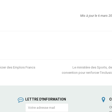
Mis à jour le 6 mars 2
icier des Emplois Francs
Le ministère des Sports, de
next
convention pour renforcer l’inclus
post:
LETTRE D'INFORMATION
C
C