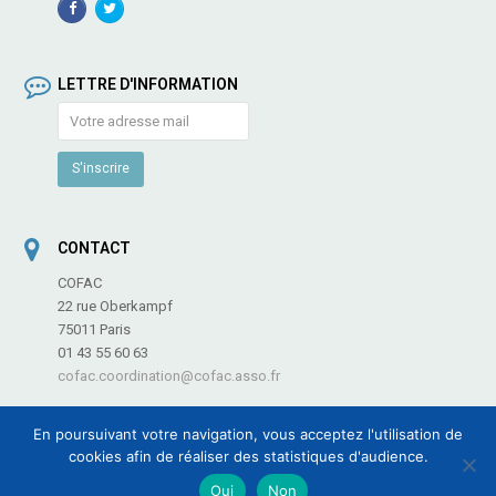
Facebook
TwitterProfile
Profile
LETTRE D'INFORMATION
CONTACT
COFAC
22 rue Oberkampf
75011 Paris
01 43 55 60 63
cofac.coordination@cofac.asso.fr
En poursuivant votre navigation, vous acceptez l'utilisation de
cookies afin de réaliser des statistiques d'audience.
COFAC - Coordination des Fédérations et Associations de Culture et de
Oui
Non
Communication -
Informations légales
-
Plan du site