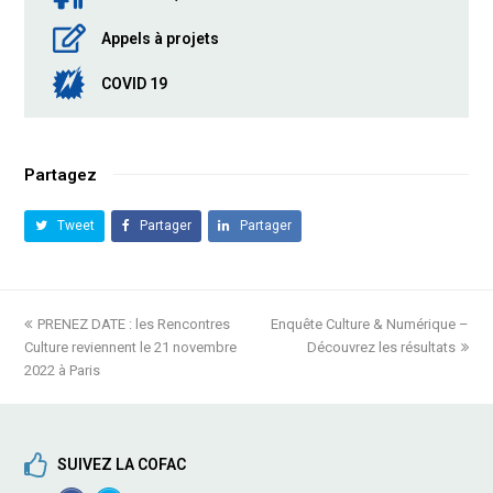
Appels à projets
COVID 19
Partagez
Tweet
Partager
Partager
previous
PRENEZ DATE : les Rencontres
Enquête Culture & Numérique –
next
Culture reviennent le 21 novembre
post:
post:
Découvrez les résultats
2022 à Paris
SUIVEZ LA COFAC