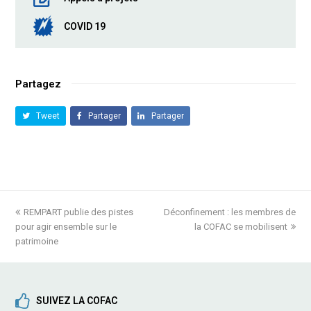
COVID 19
Partagez
Tweet
Partager
Partager
previous
REMPART publie des pistes
Déconfinement : les membres de
next
pour agir ensemble sur le
post:
post:
la COFAC se mobilisent
patrimoine
SUIVEZ LA COFAC