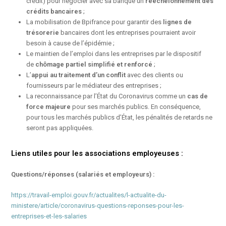
crédit) pour négocier avec sa banque un
rééchelonnement des
crédits bancaires
;
La mobilisation de Bpifrance pour garantir des
lignes de
trésorerie
bancaires dont les entreprises pourraient avoir
besoin à cause de l’épidémie ;
Le maintien de l’emploi dans les entreprises par le dispositif
de
chômage partiel simplifié et renforcé
;
L’
appui au traitement d’un conflit
avec des clients ou
fournisseurs par le médiateur des entreprises ;
La reconnaissance par l’État du Coronavirus comme un
cas de
force majeure
pour ses marchés publics. En conséquence,
pour tous les marchés publics d’État, les pénalités de retards ne
seront pas appliquées.
Liens utiles pour les associations employeuses :
Questions/réponses (salariés et employeurs) :
https://travail-emploi.gouv.fr/actualites/l-actualite-du-
ministere/article/coronavirus-questions-reponses-pour-les-
entreprises-et-les-salaries