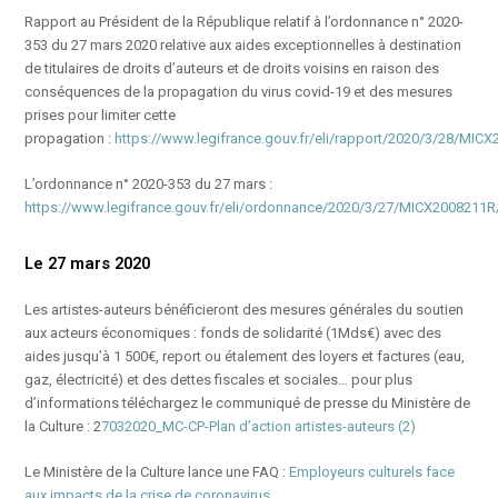
Rapport au Président de la République relatif à l’ordonnance n° 2020-
353 du 27 mars 2020 relative aux aides exceptionnelles à destination
de titulaires de droits d’auteurs et de droits voisins en raison des
conséquences de la propagation du virus covid-19 et des mesures
prises pour limiter cette
propagation :
https://www.legifrance.gouv.fr/eli/rapport/2020/3/28/MICX
L’ordonnance n° 2020-353 du 27 mars :
https://www.legifrance.gouv.fr/eli/ordonnance/2020/3/27/MICX2008211R/
Le 27 mars 2020
Les artistes-auteurs bénéficieront des mesures générales du soutien
aux acteurs économiques : fonds de solidarité (1Mds€) avec des
aides jusqu’à 1 500€, report ou étalement des loyers et factures (eau,
gaz, électricité) et des dettes fiscales et sociales… pour plus
d’informations téléchargez le communiqué de presse du Ministère de
la Culture : 2
7032020_MC-CP-Plan d’action artistes-auteurs (2)
Le Ministère de la Culture lance une FAQ :
Employeurs culturels face
aux impacts de la crise de coronavirus