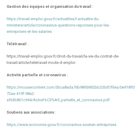
Gestion des équipes et organisation du travail :
https://travail-emploi.gouv.fr/actualites/l-actualite-du-
ministere/article/coronavirus-questions-reponses-pour-les-
entreprises-et-les-salaries
Télétravail :
https://travail-emploi.gouv.fr/droit-du-travail/la-vie-du-contrat-de-
travail/article/teletravail-mode-d-emploi
Activité partielle et coronavirus :
https://mcusercontent.com/3bca8ada76b9893892bb203df/files/0e918f0
72aa-419f-98a2-
af63b801c944/Activit%C3%A9_partielle_et_coronavirus.pdf
Soutiens aux associations :
https://www.economie.gouv.fr/coronavirus-soutien-entreprises