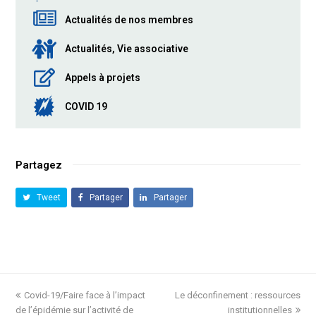
Actualités de nos membres
Actualités, Vie associative
Appels à projets
COVID 19
Partagez
Tweet
Partager
Partager
previous
Covid-19/Faire face à l’impact
Le déconfinement : ressources
next
de l’épidémie sur l’activité de
post:
post:
institutionnelles