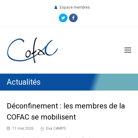
Espace membres
Twitter
Facebook
O
M
M
Actualités
Déconfinement : les membres de la
COFAC se mobilisent
11 mai 2020
Eva CAMPS