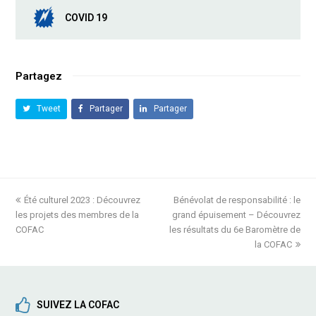
COVID 19
Partagez
Tweet
Partager
Partager
previous
Été culturel 2023 : Découvrez
Bénévolat de responsabilité : le
next
les projets des membres de la
post:
grand épuisement – Découvrez
post:
COFAC
les résultats du 6e Baromètre de
la COFAC
SUIVEZ LA COFAC