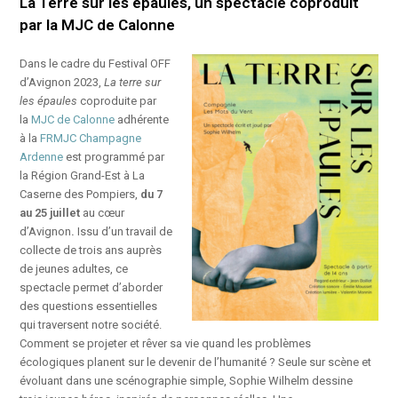
La Terre sur les épaules, un spectacle coproduit
par la MJC de Calonne
Dans le cadre du Festival OFF
d’Avignon 2023,
La terre sur
les épaules
coproduite par
la
MJC de Calonne
adhérente
à la
FRMJC Champagne
Ardenne
est programmé par
la Région Grand-Est à La
Caserne des Pompiers,
du 7
au 25 juillet
au cœur
d’Avignon
.
Issu d’un travail de
collecte de trois ans auprès
de jeunes adultes, ce
spectacle permet d’aborder
des questions essentielles
qui traversent notre société.
Comment se projeter et rêver sa vie quand les problèmes
écologiques planent sur le devenir de l’humanité ? Seule sur scène et
évoluant dans une scénographie simple, Sophie Wilhelm dessine