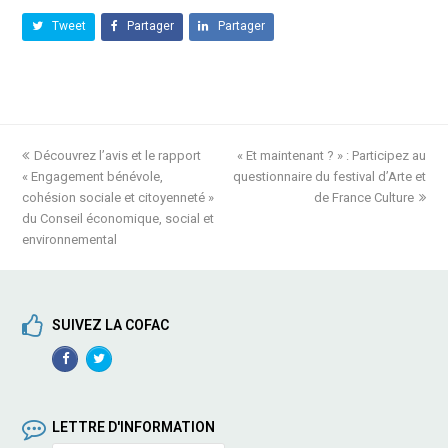
Tweet
Partager
Partager
previous
Découvrez l’avis et le rapport
« Et maintenant ? » : Participez au
next
« Engagement bénévole,
post:
questionnaire du festival d’Arte et
post:
cohésion sociale et citoyenneté »
de France Culture
du Conseil économique, social et
environnemental
SUIVEZ LA COFAC
Facebook
TwitterProfile
Profile
LETTRE D'INFORMATION