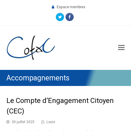
Espace membres
Twitter
Facebook
O
M
M
Accompagnements
Le Compte d’Engagement Citoyen
(CEC)
30 juillet 2025
Louis