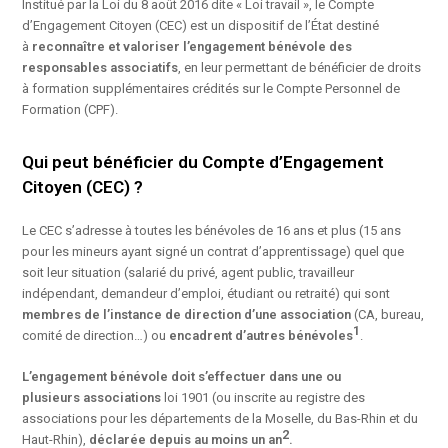
Institué par la Loi du 8 août 2016 dite « Loi travail », le Compte
d’Engagement Citoyen (CEC) est un dispositif de l’État destiné
à
reconnaître et valoriser l’engagement bénévole des
responsables associatifs
, en leur permettant de bénéficier de droits
à formation supplémentaires crédités sur le Compte Personnel de
Formation (CPF).
Qui peut bénéficier du Compte d’Engagement
Citoyen (CEC) ?
Le CEC s’adresse à toutes les bénévoles de 16 ans et plus (15 ans
pour les mineurs ayant signé un contrat d’apprentissage) quel que
soit leur situation (salarié du privé, agent public, travailleur
indépendant, demandeur d’emploi, étudiant ou retraité) qui sont
membres
de l’instance de direction d’une association
(CA, bureau,
1
comité de direction…) ou
encadrent d’autres bénévoles
.
L’engagement bénévole doit s’effectuer dans une ou
plusieurs
associations
loi 1901 (ou inscrite au registre des
associations pour les départements de la Moselle, du Bas-Rhin et du
2
Haut-Rhin),
déclarée depuis au moins un an
.