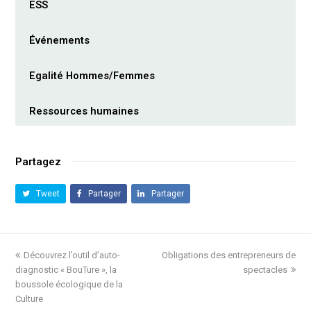
ESS
Événements
Egalité Hommes/Femmes
Ressources humaines
Partagez
Tweet
Partager
Partager
previous
Découvrez l’outil d’auto-
Obligations des entrepreneurs de
next
diagnostic « BouTure », la
post:
post:
spectacles
boussole écologique de la
Culture