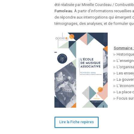
été réalisée par Mireille Courdeau / Combusti
Fumoleau.
À partir d’informations recueillie
de répondre aux interrogations qui émergent 
témoignages, des analyses, et de formuler qu
Sommaire 
▹ Historique
▹ L’enseign
▹ L’organis
▹ Les ensei
▹ La gouver
▹ L’économi
▹ La place d
▹ Focus su
Lire la Fiche repères