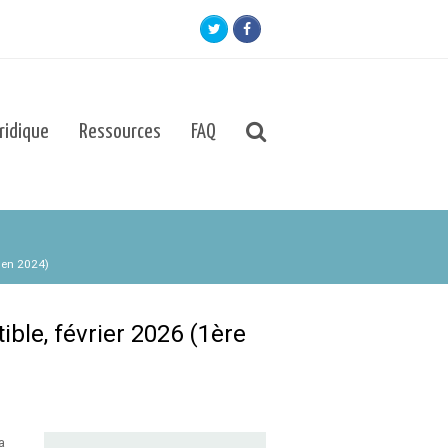
Twitter
Facebook
uridique
Ressources
FAQ
n en 2024)
ble, février 2026 (1ère
a