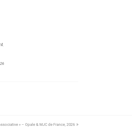
24.
026
associative » – Opale & MJC de France, 2026