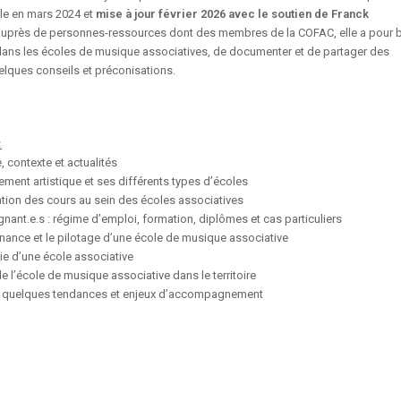
ble en mars 2024 et
mise à jour février 2026 avec le soutien de Franck
s auprès de personnes-ressources dont des membres de la COFAC, elle a pour 
dans les écoles de musique associatives, de documenter et de partager des
elques conseils et préconisations.
:
, contexte et actualités
ement artistique et ses différents types d’écoles
ation des cours au sein des écoles associatives
gnant.e.s : régime d’emploi, formation, diplômes et cas particuliers
nance et le pilotage d’une école de musique associative
e d’une école associative
e l’école de musique associative dans le territoire
r quelques tendances et enjeux d’accompagnement