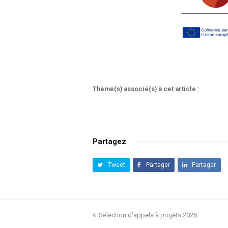
Thème(s) associé(s) à cet article :
Partagez
Tweet
Partager
Partager
previous
Sélection d’appels à projets 2026
post: