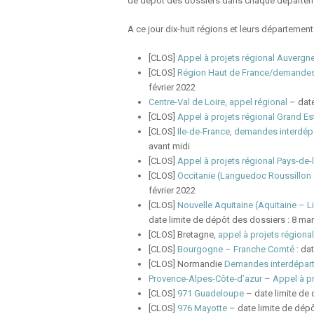
de dépôt des dossiers dans chaque départem
A ce jour dix-huit régions et leurs départemen
[CLOS]
Appel à projets régional Auverg
[CLOS]
Région Haut de France/demandes 
février 2022
Centre-Val de Loire, appel régional
– date
[CLOS]
Appel à projets régional Grand Es
[CLOS]
Ile-de-France, demandes interdép
avant midi
[CLOS]
Appel à projets régional Pays-de-l
[CLOS]
Occitanie (Languedoc Roussillon –
février 2022
[CLOS]
Nouvelle Aquitaine (Aquitaine – L
date limite de dépôt des dossiers : 8 ma
[CLOS] Bretagne,
appel à projets régional
[CLOS]
Bourgogne – Franche Comté
: dat
[CLOS] Normandie
Demandes interdépart
Provence-Alpes-Côte-d’azur – Appel à pr
[CLOS]
971 Guadeloupe
– date limite de
[CLOS]
976 Mayotte
– date limite de dépô