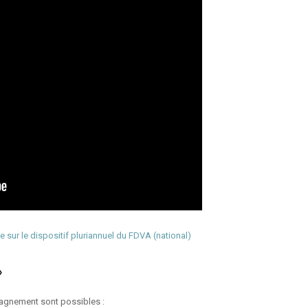
e sur le dispositif pluriannuel du FDVA (national)
»
gnement sont possibles :