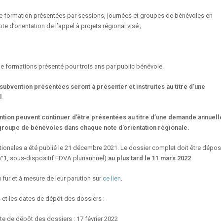
e formation présentées par sessions, journées et groupes de bénévoles en
ote d’orientation de l’appel à projets régional visé ;
e formations présenté pour trois ans par public bénévole.
subvention présentées seront à présenter et instruites au titre d’une
l.
tion peuvent continuer d’être présentées au titre d’une demande annuell
r groupe de bénévoles dans chaque note d’orientation régionale.
ionales a été publié le 21 décembre 2021. Le dossier complet doit être dépo
n°1, sous-dispositif FDVA pluriannuel)
au plus tard le 11 mars 2022
.
 fur et à mesure de leur parution sur
ce lien
.
s et les dates de dépôt des dossiers :
ite de dépôt des dossiers : 17 février 2022