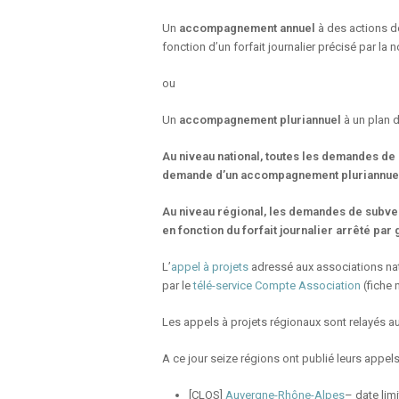
Un
accompagnement annuel
à des actions d
fonction d’un forfait journalier précisé par la n
ou
Un
accompagnement pluriannuel
à un plan d
Au niveau national, toutes les demandes de 
demande d’un accompagnement pluriannue
Au niveau régional, les demandes de subven
en fonction du forfait journalier arrêté pa
L’
appel à projets
adressé aux associations nat
par le
télé-service Compte Association
(fiche 
Les appels à projets régionaux sont relayés au
A ce jour seize régions ont publié leurs appel
[CLOS]
Auvergne-Rhône-Alpes
– date lim