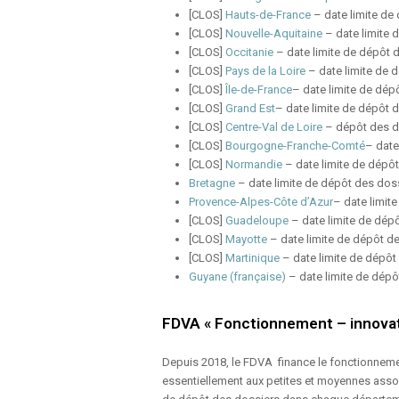
[CLOS]
Hauts-de-France
– date limite de 
[CLOS]
Nouvelle-Aquitaine
– date limite 
[CLOS]
Occitanie
– date limite de dépôt d
[CLOS]
Pays de la Loire
– date limite de 
[CLOS]
Île-de-France
– date limite de dépô
[CLOS]
Grand Est
– date limite de dépôt d
[CLOS]
Centre-Val de Loire
– dépôt des do
[CLOS]
Bourgogne-Franche-Comté
– date
[CLOS]
Normandie
– date limite de dépôt
Bretagne
– date limite de dépôt des dossi
Provence-Alpes-Côte d’Azur
– date limite
[CLOS]
Guadeloupe
– date limite de dép
[CLOS]
Mayotte
– date limite de dépôt de
[CLOS]
Martinique
– date limite de dépôt
Guyane (française)
– date limite de dépô
FDVA « Fonctionnement – innovat
Depuis 2018, le FDVA finance le fonctionneme
essentiellement aux petites et moyennes assoc