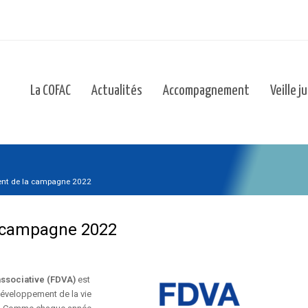
La COFAC
Actualités
Accompagnement
Veille j
nt de la campagne 2022
a campagne 2022
associative (FDVA)
est
 développement de la vie