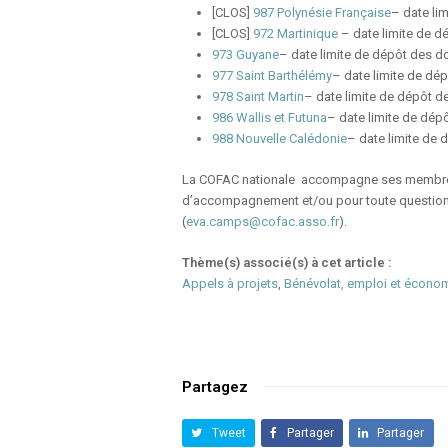
[CLOS]
987 Polynésie Française
– date li
[CLOS]
972 Martinique
– date limite de d
973 Guyane
– date limite de dépôt des d
977 Saint Barthélémy
– date limite de dép
978 Saint Martin
– date limite de dépôt de
986 Wallis et Futuna
– date limite de dépô
988 Nouvelle Calédonie
– date limite de 
La COFAC nationale accompagne ses membres
d’accompagnement et/ou pour toute question, 
(
eva.camps@cofac.asso.fr
).
Thème(s) associé(s) à cet article :
Appels à projets
,
Bénévolat, emploi et écono
Partagez
Tweet
Partager
Partager