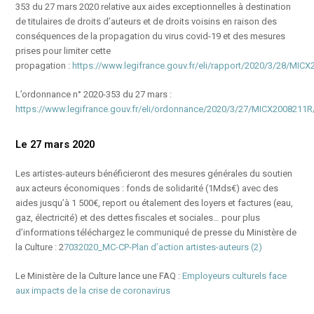
353 du 27 mars 2020 relative aux aides exceptionnelles à destination
de titulaires de droits d’auteurs et de droits voisins en raison des
conséquences de la propagation du virus covid-19 et des mesures
prises pour limiter cette
propagation :
https://www.legifrance.gouv.fr/eli/rapport/2020/3/28/MICX
L’ordonnance n° 2020-353 du 27 mars :
https://www.legifrance.gouv.fr/eli/ordonnance/2020/3/27/MICX2008211R/
Le 27 mars 2020
Les artistes-auteurs bénéficieront des mesures générales du soutien
aux acteurs économiques : fonds de solidarité (1Mds€) avec des
aides jusqu’à 1 500€, report ou étalement des loyers et factures (eau,
gaz, électricité) et des dettes fiscales et sociales… pour plus
d’informations téléchargez le communiqué de presse du Ministère de
la Culture : 2
7032020_MC-CP-Plan d’action artistes-auteurs (2)
Le Ministère de la Culture lance une FAQ :
Employeurs culturels face
aux impacts de la crise de coronavirus