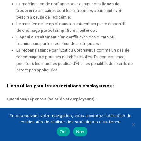
La mobilisation de Bpifrance pour garantir des
lignes de
trésorerie
bancaires dont les entreprises pourraient avoir
besoin à cause de l’épidémie ;
Le maintien de l’emploi dans les entreprises par le dispositif
de
chômage partiel simplifié et renforcé
;
L’
appui au traitement d’un conflit
avec des clients ou
fournisseurs par le médiateur des entreprises ;
La reconnaissance par l’État du Coronavirus comme un
cas de
force majeure
pour ses marchés publics. En conséquence,
pour tous les marchés publics d’État, les pénalités de retards ne
seront pas appliquées.
Liens utiles pour les associations employeuses :
Questions/réponses (salariés et employeurs) :
https://travail-emploi.gouv.fr/actualites/l-actualite-du-
En poursuivant votre navigation, vous acceptez l'utilisation de
ministere/article/coronavirus-questions-reponses-pour-les-
cookies afin de réaliser des statistiques d'audience.
entreprises-et-les-salaries
Oui
Non
Gestion des équipes et organisation du travail :